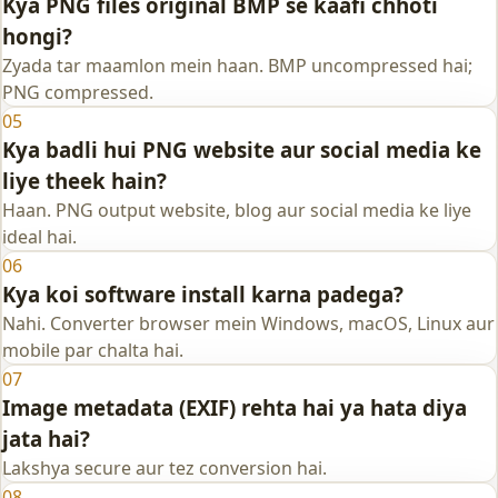
Kya PNG files original BMP se kaafi chhoti
hongi?
Zyada tar maamlon mein haan. BMP uncompressed hai;
PNG compressed.
05
Kya badli hui PNG website aur social media ke
liye theek hain?
Haan. PNG output website, blog aur social media ke liye
ideal hai.
06
Kya koi software install karna padega?
Nahi. Converter browser mein Windows, macOS, Linux aur
mobile par chalta hai.
07
Image metadata (EXIF) rehta hai ya hata diya
jata hai?
Lakshya secure aur tez conversion hai.
08