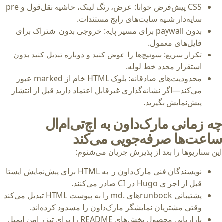
CSS پیش‌فرض خوانا: عرض، رنگ لینک، حاشیه نقل‌قول و pre
سایه‌دار شبیه سایت‌های رایج مستندات.
بدون paywall برای مسیر پایه: خروجی بدون اشتراک برای
فایل‌های معمول.
تکرار سریع: سوئیچ‌ها را عوض کنید و دوباره تبدیل کنید بدون
استقرار مجدد خط لوله.
محدودیت‌های صادقانه: بلوک HTML خام از marked عبور
می‌کند—اگر نشانه‌گذاری غیرقابل اعتماد دارید قبل از انتشار
پیش‌نمایش بگیرید.
چه زمانی مارک‌داون به اچ‌تی‌ام‌ال
ساعت‌ها صرفه‌جویی می‌کند
این سناریوها را بعد از پذیرش جریان می‌شنوم:
نویسندگان فنی مارک‌داون را به HTML برای پیش‌نمایش ایستا
قبل از اجرای Hugo در CI صادر می‌کنند.
پشتیبانی runbookهای .md را به پیوست HTML تبدیل می‌کند
وقتی مشتریان نمایشگر مارک‌داون را مسدود کرده‌اند.
بازاریابی محصول بخش‌های README را برای تیزر امن ایمیل