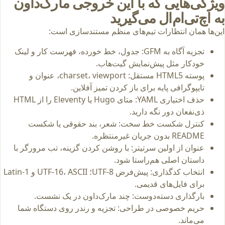
ویژگی‌هایی که با این خروجی مارک‌داون
به اچ‌تی‌ام‌ال می‌گیرید
این‌ها همان انتظارات تیم‌های منظم مستندسازی است:
تجزیه آگاه به GFM: جدول، خط خورده، فهرست کار و لینک
خودکار مثل پیش‌نمایش گیت‌هاب.
پوسته HTML5 مستقل: charset، viewport، عنوان و
تایپوگرافی پایه برای باز کردن تمیز آفلاین.
حذف اختیاری YAML: متای Hugo یا Eleventy را از HTML
ذی‌نفعان دور نگه دارید.
کنترل شکست خط سخت: شعر، بند حقوقی یا شکست
README بدون جریان غیرمنتظره.
عنوان از اولین سرتیتر: با روشن کردن گزینه، تب مرورگر با
داستان اصلی هم‌راستا شود.
انتخاب کدگذاری: پیش‌فرض UTF-8؛ UTF-16، ASCII و Latin-1
برای فایل‌های قدیمی.
بارگذاری دسته‌دوست: چند مارک‌داون در یک نشست.
حریم خصوصی در طراحی: تجزیه و رندر روی دستگاه شما
می‌ماند.