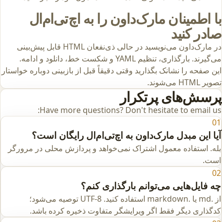
با اطمینان مارک‌داون را به اچ‌تی‌ام‌ال
صادر کنید
در مارک‌داون می‌نویسید در حالی ذی‌نفعان HTML قابل پیش‌بینی
می‌گیرند. بارگذاری، تنظیم YAML و شکست خط، دانلود و ادامه.
این صفحه را نشانک بگذارید وقتی دقیقاً قبل از بازبینی دوباره خواستار
تصویر HTML می‌شوند.
پرسش‌های پرتکرار
Have more questions? Don't hesitate to email us:
01
آیا این مبدل مارک‌داون به اچ‌تی‌ام‌ال رایگان است؟
بله. استفاده معمول اشتراک نمی‌خواهد و پردازش محلی در مرورگر
است.
02
چه فایل‌هایی می‌توانم بارگذاری کنم؟
از .md یا .markdown استفاده کنید. UTF-8 توصیه می‌شود؛
کدگذاری دیگر فقط اگر ویرایشگر متفاوت ذخیره کرده باشد.