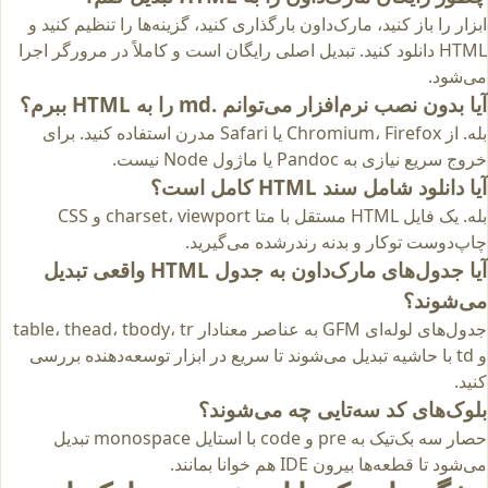
ابزار را باز کنید، مارک‌داون بارگذاری کنید، گزینه‌ها را تنظیم کنید و
HTML دانلود کنید. تبدیل اصلی رایگان است و کاملاً در مرورگر اجرا
می‌شود.
آیا بدون نصب نرم‌افزار می‌توانم .md را به HTML ببرم؟
بله. از Chromium، Firefox یا Safari مدرن استفاده کنید. برای
خروج سریع نیازی به Pandoc یا ماژول Node نیست.
آیا دانلود شامل سند HTML کامل است؟
بله. یک فایل HTML مستقل با متا charset، viewport و CSS
چاپ‌دوست توکار و بدنه رندرشده می‌گیرید.
آیا جدول‌های مارک‌داون به جدول HTML واقعی تبدیل
می‌شوند؟
جدول‌های لوله‌ای GFM به عناصر معنادار table، thead، tbody، tr
و td با حاشیه تبدیل می‌شوند تا سریع در ابزار توسعه‌دهنده بررسی
کنید.
بلوک‌های کد سه‌تایی چه می‌شوند؟
حصار سه بک‌تیک به pre و code با استایل monospace تبدیل
می‌شود تا قطعه‌ها بیرون IDE هم خوانا بمانند.