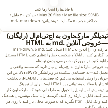
یا فایل‌ها را اینجا رها کنید
Max 20 files • Max file size: 50MB • حداکثر ۲۰ فایل •
حداکثر حجم ۵۰ مگابایت • پشتیبانی: .md، .markdown
تبدیلگر مارک‌داون به اچ‌تی‌ام‌ال (رایگان)
—خروجی آنلاین .md به HTML
مارک‌داون را آنلاین به HTML تبدیل کنید: .md یا .markdown
بارگذاری کنید، YAML و شکست خط را تنظیم کنید، HTML مستقل
دانلود کنید. در مرورگر، خصوصی، بدون ثبت‌نام.
به خروجی مارک‌داون به اچ‌تی‌ام‌ال نیاز دارید که مستند واقعی را
تحمل کند—نه چسباندن شکننده در ویرایشگر WYSIWYG. من این
جریان را وقتی استفاده می‌کنم که فصل‌های README، یادداشت
انتشار یا مقالات پشتیبانی باید HTML ایستا برای استیجینگ،
پیش‌نمایش امن ایمیل یا تحویل به طراحانی شود که مارک‌داون کار
نمی‌کنند. فایل را بارگذاری کنید، گزینه‌ها را با سبک نوشتن‌تان هماهنگ
کنید و یک فایل .html بگیرید که به‌صورت محلی باز کنید یا روی هر
میزبانی بگذارید.