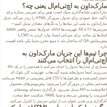
مارک‌داون به اچ‌تی‌ام‌ال یعنی چه؟
مارک‌داون نشانه‌گذاری سبک است: هش برای سرتیتر، ستاره برای
تأکید، خط عمودی برای جدول. مرورگر HTML را رندر می‌کند. تبدیل
مارک‌داون به یعنی این نمادها را به تگ‌های معنادار تبدیل کنیم—
سرتیترها h1 تا h6، فهرست‌ها ul/ol، جدول‌ها عنصر واقعی table،
لینک‌ها پل بمانند. برای میزبانی ایستا، وارد کردن به CMS یا
پیش‌نمایش QA که ساختار باید با منبع مخزن شما یکی باشد اهمیت
دارد.
چرا تیم‌ها این جریان مارک‌داون به
اچ‌تی‌ام‌ال را انتخاب می‌کنند
بسیاری از مبدل‌ها جدول را حذف می‌کنند یا همه‌چیز را در یک div
می‌ریزند. اینجا جدول‌های شبیه گیت‌هاب، فهرست کار، بلوک کد
حصارکشی‌شده و نقل‌قول‌ها با CSS قابل پیش‌بینی در head می‌مانند.
همه‌چیز محلی در مرورگر اجرا می‌شود؛ پیش‌نویس‌های محصول
اعلام‌نشده به API تبدیل نمی‌رود. بارگذاری دسته‌ای پوشه‌های
اسپرینت را پوشش می‌دهد و شما YAML، شکست خط سخت،
کدگذاری و پر شدن عنوان تب از اولین سرتیتر را کنترل می‌کنید.