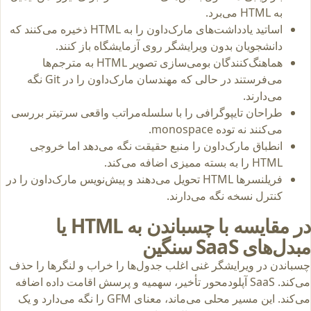
به HTML می‌برد.
اساتید یادداشت‌های مارک‌داون را به HTML ذخیره می‌کنند که
دانشجویان بدون ویرایشگر روی آزمایشگاه باز کنند.
هماهنگ‌کنندگان بومی‌سازی تصویر HTML به مترجم‌ها
می‌فرستند در حالی که مهندسان مارک‌داون را در Git نگه
می‌دارند.
طراحان تایپوگرافی را با سلسله‌مراتب واقعی سرتیتر بررسی
می‌کنند نه توده monospace.
انطباق مارک‌داون را منبع حقیقت نگه می‌دهد اما خروجی
HTML را به بسته ممیزی اضافه می‌کند.
فریلنسرها HTML تحویل می‌دهند و پیش‌نویس مارک‌داون را در
کنترل نسخه نگه می‌دارند.
در مقایسه با چسباندن به HTML یا
مبدل‌های SaaS سنگین
چسباندن در ویرایشگر غنی اغلب جدول‌ها را خراب و لنگرها را حذف
می‌کند. SaaS آپلودمحور تأخیر، سهمیه و پرسش اقامت داده اضافه
می‌کند. این مسیر محلی می‌ماند، معنای GFM را نگه می‌دارد و یک