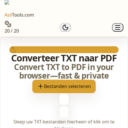
Asli
Tools.com
20 / 20
Converteer TXT naar PDF
Convert TXT to PDF in your
browser—fast & private
Bestanden selecteren
Sleep uw TXT-bestanden hierheen of klik om te